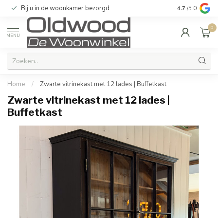
Bij u in de woonkamer bezorgd
Kwaliteit & u
4.7
/5.0
0
MENU
Home
/
Zwarte vitrinekast met 12 lades | Buffetkast
Zwarte vitrinekast met 12 lades |
Buffetkast