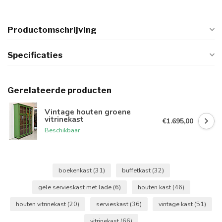
Productomschrijving
Specificaties
Gerelateerde producten
Vintage houten groene
vitrinekast
€1.695,00
Beschikbaar
boekenkast
(31)
buffetkast
(32)
gele servieskast met lade
(6)
houten kast
(46)
houten vitrinekast
(20)
servieskast
(36)
vintage kast
(51)
vitrinekast
(66)