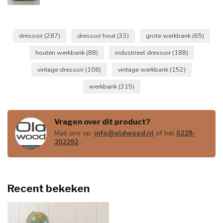
dressoir
(287)
dressoir hout
(33)
grote werkbank
(65)
houten werkbank
(88)
industrieel dressoir
(188)
vintage dressoir
(108)
vintage werkbank
(152)
werkbank
(315)
Vragen over dit product?
Mail ons op:
info@oldwood.nl
of bel
0229-
202292
.
Recent bekeken