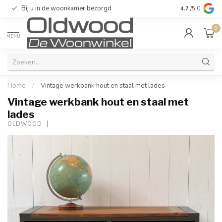
Bij u in de woonkamer bezorgd
Kwaliteit & u
4.7
/5.0
0
MENU
Home
/
Vintage werkbank hout en staal met lades
Vintage werkbank hout en staal met
lades
OLDWOOD