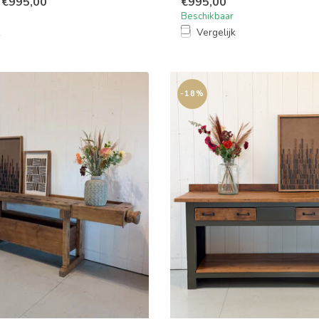
€995,00
€995,00
Beschikbaar
k
Vergelijk
-18%