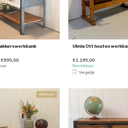
bakkerswerkbank
Ulmia Ott houten werkba
€995,00
€1.195,00
baar
Beschikbaar
k
Vergelijk
VERKOCHT