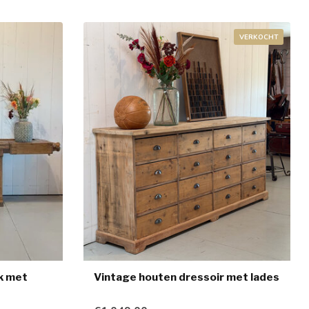
VERKOCHT
k met
Vintage houten dressoir met lades