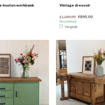
le houten werkbank
Vintage dressoir
€895,00
€1.095,00
Beschikbaar
k
Vergelijk