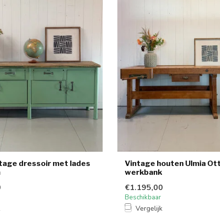
tage dressoir met lades
Vintage houten Ulmia Ot
n
werkbank
0
€1.195,00
Beschikbaar
k
Vergelijk