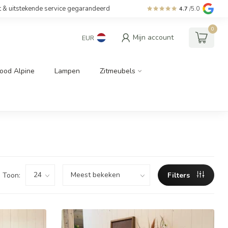
t & uitstekende service gegarandeerd
4.7
/5.0
0
Mijn account
EUR
ood Alpine
Lampen
Zitmeubels
Toon:
Filters