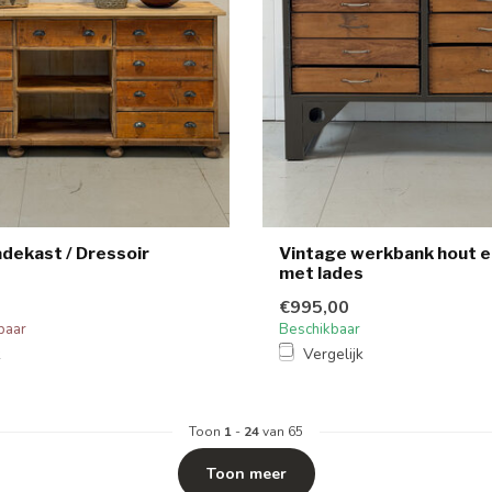
adekast / Dressoir
Vintage werkbank hout e
met lades
€995,00
baar
Beschikbaar
k
Vergelijk
Toon
1
-
24
van 65
Toon meer