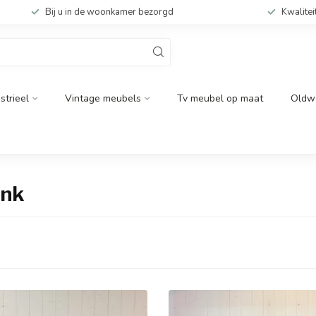
Bij u in de woonkamer bezorgd
Kwalitei
strieel
Vintage meubels
Tv meubel op maat
Oldw
ank