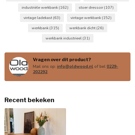
industriële werkbank
(162)
stoer dressoir
(107)
vintage ladekast
(63)
vintage werkbank
(152)
werkbank
(315)
werkbank dicht
(26)
werkbank industrieel
(31)
Vragen over dit product?
Mail ons op:
info@oldwood.nl
of bel
0229-
202292
.
Recent bekeken