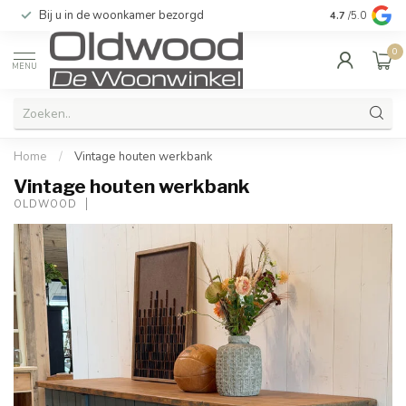
Bij u in de woonkamer bezorgd
Kwaliteit & u
4.7
/5.0
0
MENU
Home
/
Vintage houten werkbank
Vintage houten werkbank
OLDWOOD