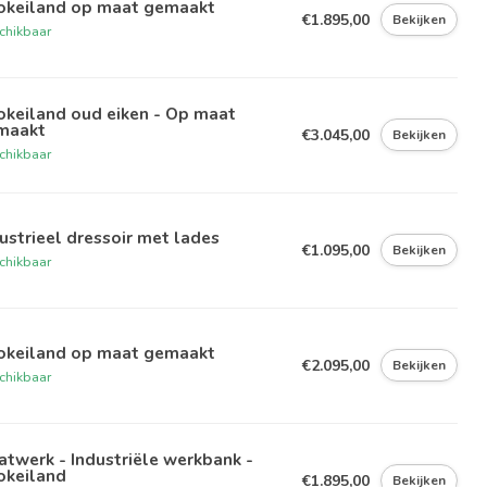
okeiland op maat gemaakt
€1.895,00
Bekijken
chikbaar
okeiland oud eiken - Op maat
maakt
€3.045,00
Bekijken
chikbaar
ustrieel dressoir met lades
€1.095,00
Bekijken
chikbaar
okeiland op maat gemaakt
€2.095,00
Bekijken
chikbaar
twerk - Industriële werkbank -
okeiland
€1.895,00
Bekijken