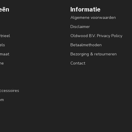
eën
Informatie
Algemene voorwaarden
Disclaimer
trieel
Oldwood B.V. Privacy Policy
els
Betaalmethoden
 maat
Bezorging & retourneren
ne
Contact
ccessoires
om