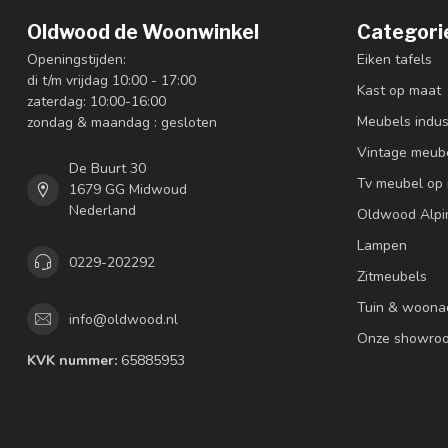
Oldwood de Woonwinkel
Categori
Openingstijden:
Eiken tafels
di t/m vrijdag 10:00 - 17:00
Kast op maat
zaterdag: 10:00-16:00
Meubels indus
zondag & maandag : gesloten
Vintage meub
De Buurt 30
Tv meubel op
1679 GG Midwoud
Nederland
Oldwood Alpi
Lampen
0229-202292
Zitmeubels
Tuin & woona
info@oldwood.nl
Onze showro
KVK nummer:
65885953