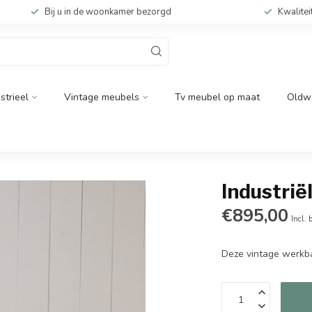
Bij u in de woonkamer bezorgd
Kwalitei
strieel
Vintage meubels
Tv meubel op maat
Oldw
Industrië
€895,00
Incl. 
Deze vintage werkba