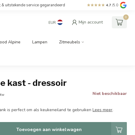
t & uitstekende service gegarandeerd
4.7
/5.0
0
Mijn account
EUR
ood Alpine
Lampen
Zitmeubels
le kast - dressoir
Niet beschikbaar
btw
nk is perfect om als keukeneiland te gebruiken
Lees meer
.
Toevoegen aan winkelwagen