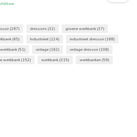
chikbaar
essoir
(287)
dressoirs
(32)
groene werkbank
(37)
erkbank
(65)
Industriëel
(124)
industrieel dressoir
(188)
 werkbank
(51)
vintage
(162)
vintage dressoir
(108)
ge werkbank
(152)
werkbank
(315)
werkbanken
(59)