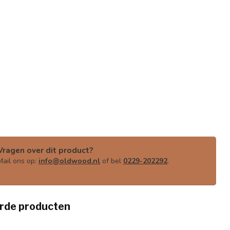
Vragen over dit product?
Mail ons op:
info@oldwood.nl
of bel
0229-202292
.
rde producten