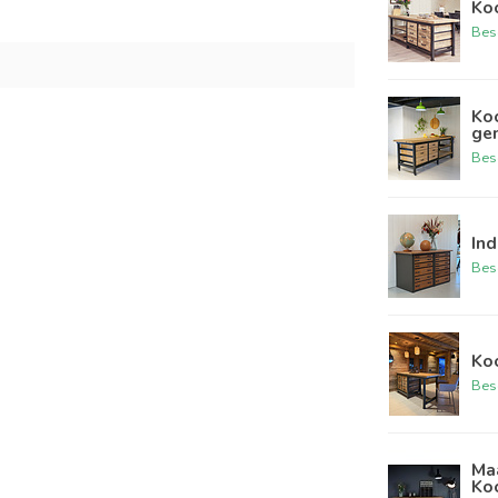
Ko
Bes
Ko
ge
Bes
Ind
Bes
Ko
Bes
Maa
Ko