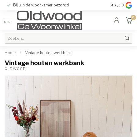
Bij u in de woonkamer bezorgd
Kwaliteit & u
4.7
/5.0
0
MENU
Home
/
Vintage houten werkbank
Vintage houten werkbank
OLDWOOD