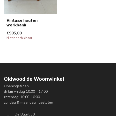
Vintage houten
werkbank
€995,00
Niet beschikbaar
Oldwood de Woonwinkel
Openingstijden:
di t/m vrijdag 10:00 - 17:00
zaterdag: 10:00-16:00
zondag & maandag : gesloten
De Buurt 30