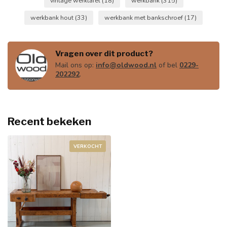
vintage werktafel
(18)
werkbank
(315)
werkbank hout
(33)
werkbank met bankschroef
(17)
Vragen over dit product?
Mail ons op:
info@oldwood.nl
of bel
0229-
202292
.
Recent bekeken
VERKOCHT