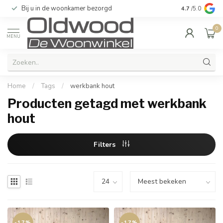
Bij u in de woonkamer bezorgd
Kwaliteit & u
4.7
/5.0
0
MENU
Home
/
Tags
/
werkbank hout
Producten getagd met werkbank
hout
Filters
-17%
-17%