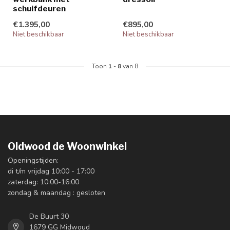
schuifdeuren
€1.395,00
€895,00
Niet beschikbaar
Niet beschikbaar
Toon
1
-
8
van 8
Oldwood de Woonwinkel
Openingstijden:
di t/m vrijdag 10:00 - 17:00
zaterdag: 10:00-16:00
zondag & maandag : gesloten
De Buurt 30
1679 GG Midwoud