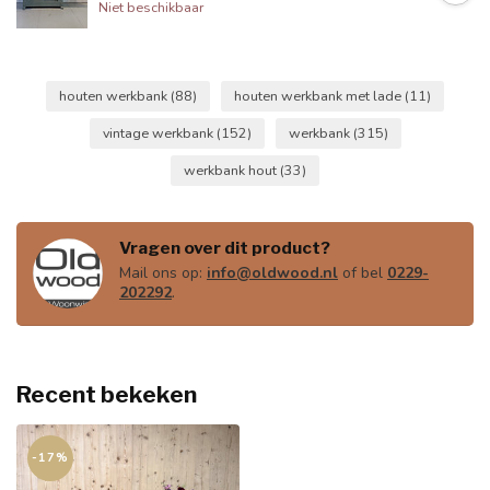
Niet beschikbaar
houten werkbank
(88)
houten werkbank met lade
(11)
vintage werkbank
(152)
werkbank
(315)
werkbank hout
(33)
Vragen over dit product?
Mail ons op:
info@oldwood.nl
of bel
0229-
202292
.
Recent bekeken
-17%