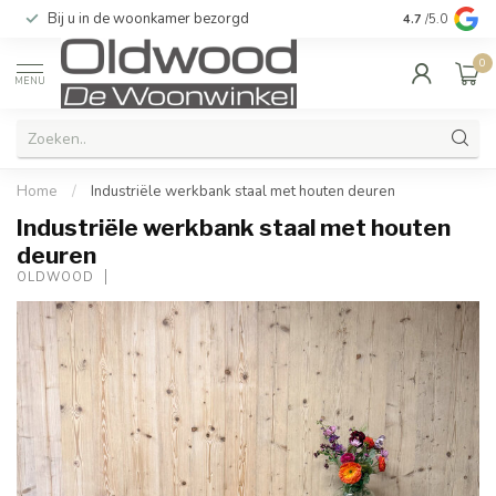
Bij u in de woonkamer bezorgd
Kwaliteit & u
4.7
/5.0
0
MENU
Home
/
Industriële werkbank staal met houten deuren
Industriële werkbank staal met houten
deuren
OLDWOOD