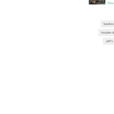
Bes
banksc
houten d
ott"s