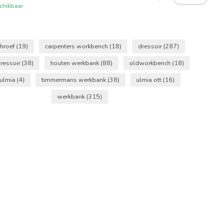
chikbaar
hroef
(19)
carpenters workbench
(18)
dressoir
(287)
ressoir
(38)
houten werkbank
(88)
oldworkbench
(18)
 ulmia
(4)
timmermans werkbank
(38)
ulmia ott
(16)
werkbank
(315)