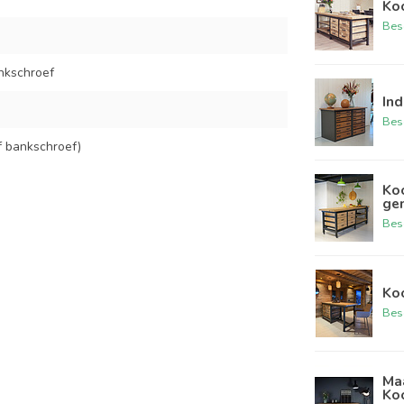
Ko
Bes
ankschroef
Ind
Bes
f bankschroef)
Ko
ge
Bes
Ko
Bes
Maa
Ko