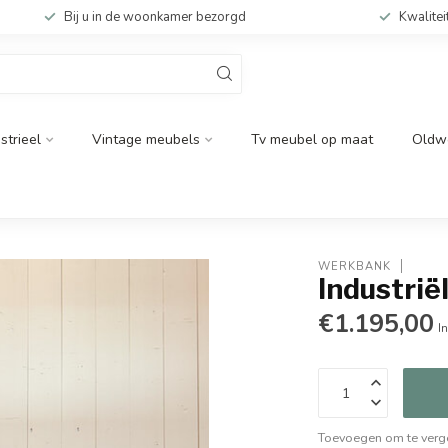
Bij u in de woonkamer bezorgd
Kwalitei
strieel
Vintage meubels
Tv meubel op maat
Oldw
WERKBANK
Industrië
€1.195,00
In
Toevoegen om te verge