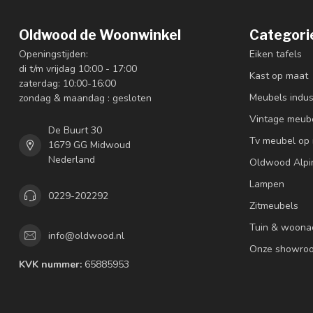
Oldwood de Woonwinkel
Categori
Openingstijden:
Eiken tafels
di t/m vrijdag 10:00 - 17:00
Kast op maat
zaterdag: 10:00-16:00
Meubels indus
zondag & maandag : gesloten
Vintage meub
De Buurt 30
Tv meubel op
1679 GG Midwoud
Nederland
Oldwood Alpi
Lampen
0229-202292
Zitmeubels
Tuin & woona
info@oldwood.nl
Onze showro
KVK nummer:
65885953