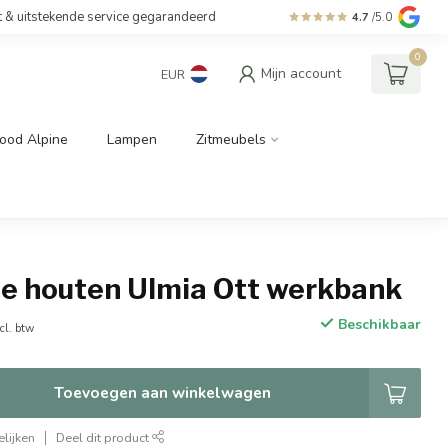
t & uitstekende service gegarandeerd
4.7
/5.0
0
Mijn account
EUR
ood Alpine
Lampen
Zitmeubels
le houten Ulmia Ott werkbank
Beschikbaar
cl. btw
Toevoegen aan winkelwagen
lijken
Deel dit product