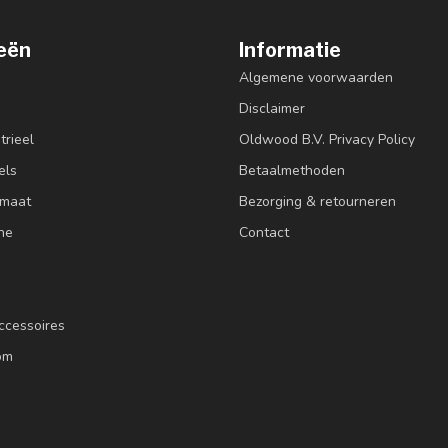
eën
Informatie
Algemene voorwaarden
Disclaimer
trieel
Oldwood B.V. Privacy Policy
els
Betaalmethoden
 maat
Bezorging & retourneren
ne
Contact
ccessoires
om