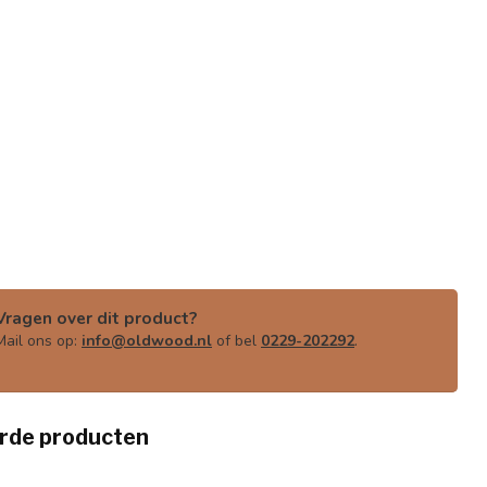
Vragen over dit product?
Mail ons op:
info@oldwood.nl
of bel
0229-202292
.
rde producten