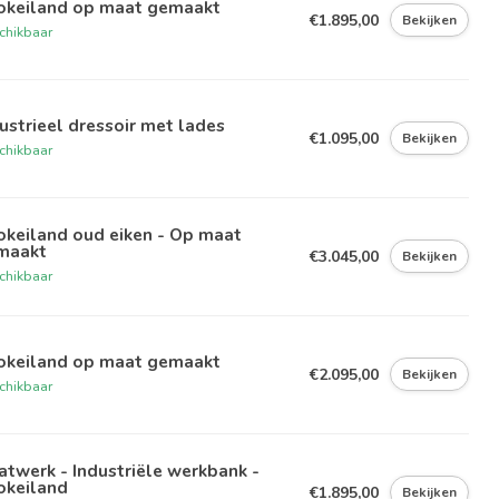
okeiland op maat gemaakt
€1.895,00
Bekijken
chikbaar
ustrieel dressoir met lades
€1.095,00
Bekijken
chikbaar
okeiland oud eiken - Op maat
maakt
€3.045,00
Bekijken
chikbaar
okeiland op maat gemaakt
€2.095,00
Bekijken
chikbaar
twerk - Industriële werkbank -
okeiland
€1.895,00
Bekijken