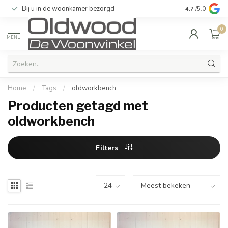
Bij u in de woonkamer bezorgd
Kwaliteit & u
4.7
/5.0
0
MENU
Home
/
Tags
/
oldworkbench
Producten getagd met
oldworkbench
Filters