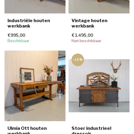
Industriële houten
Vintage houten
werkbank
werkbank
€995,00
€1.495,00
Beschikbaar
Niet beschikbaar
-15%
Ulmia Ott houten
Stoer industrieel
werkbank
dressoir