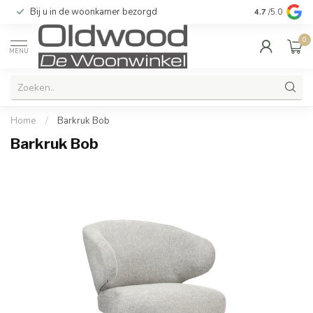
Bij u in de woonkamer bezorgd
Kwaliteit & u
4.7
/5.0
0
MENU
Home
/
Barkruk Bob
Barkruk Bob