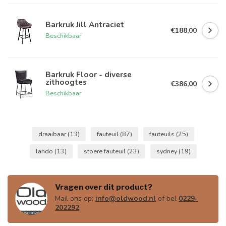
Barkruk Jill Antraciet
€188,00
Beschikbaar
Barkruk Floor - diverse
zithoogtes
€386,00
Beschikbaar
draaibaar
(13)
fauteuil
(87)
fauteuils
(25)
lando
(13)
stoere fauteuil
(23)
sydney
(19)
Vragen over dit product?
Mail ons op:
info@oldwood.nl
of bel
0229-
202292
.