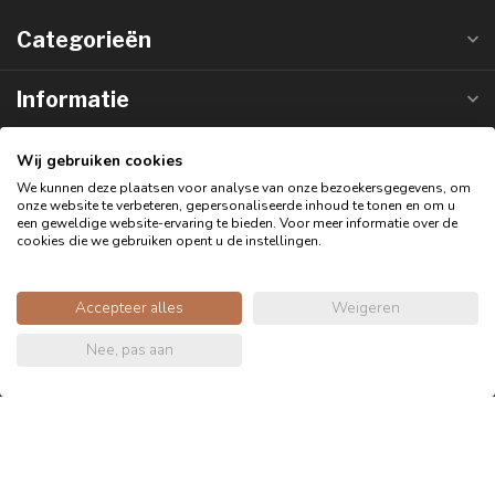
Categorieën
Informatie
Klantbeoordelingen
Wij gebruiken cookies
We kunnen deze plaatsen voor analyse van onze bezoekersgegevens, om
onze website te verbeteren, gepersonaliseerde inhoud te tonen en om u
een geweldige website-ervaring te bieden. Voor meer informatie over de
cookies die we gebruiken opent u de instellingen.
Accepteer alles
Weigeren
Nee, pas aan
4.7
/5
232 beoordelingen
Bekijk meer