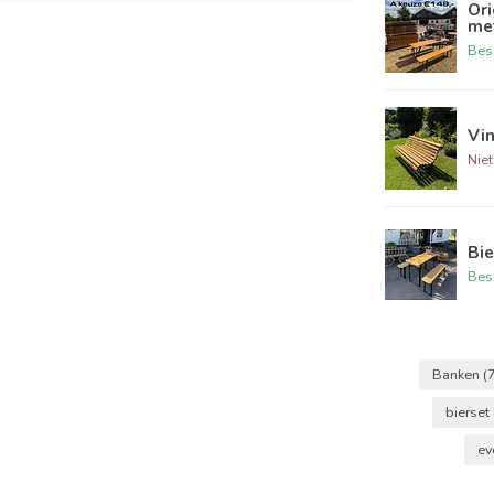
Ori
me
Bes
Vi
Niet
Bie
Bes
Banken
(
bierset
ev