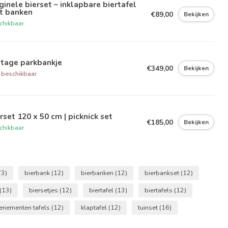
ginele bierset – inklapbare biertafel
t banken
€89,00
Bekijken
chikbaar
ntage parkbankje
€349,00
Bekijken
 beschikbaar
rset 120 x 50 cm | picknick set
€185,00
Bekijken
chikbaar
73)
bierbank
(12)
bierbanken
(12)
bierbankset
(12)
(13)
biersetjes
(12)
biertafel
(13)
biertafels
(12)
enementen tafels
(12)
klaptafel
(12)
tuinset
(16)