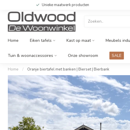
Unieke maatwerk producten
Home
Eiken tafels
Kast op maat
Meubels indu
Tuin & woonaccessoires
Onze showroom
SALE
Home
/
Oranje biertafel met banken | Bierset | Bierbank