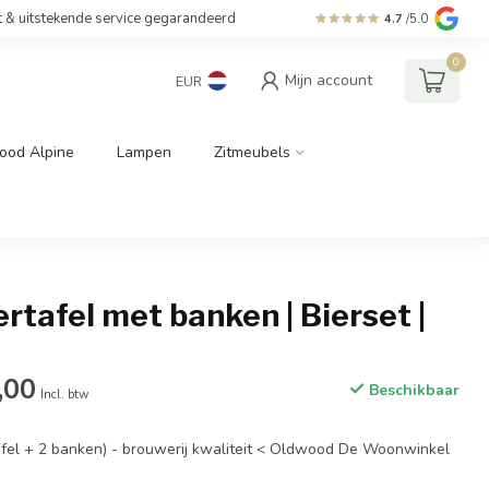
t & uitstekende service gegarandeerd
4.7
/5.0
0
Mijn account
EUR
ood Alpine
Lampen
Zitmeubels
ertafel met banken | Bierset |
,00
Beschikbaar
Incl. btw
afel + 2 banken) - brouwerij kwaliteit < Oldwood De Woonwinkel