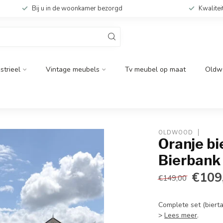
Bij u in de woonkamer bezorgd
Kwalitei
strieel
Vintage meubels
Tv meubel op maat
Oldw
OLDWOOD
Oranje bi
Bierbank
€109
€149,00
Complete set (biert
>
Lees meer
.