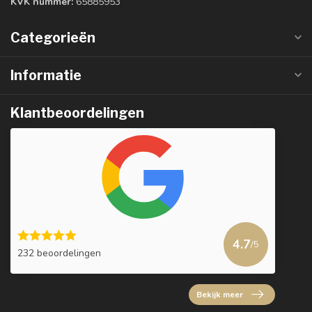
KVK nummer:
65885953
Categorieën
Informatie
Klantbeoordelingen
4.7
/5
232 beoordelingen
Bekijk meer