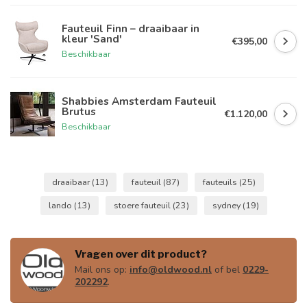
Fauteuil Finn – draaibaar in
kleur 'Sand'
€395,00
Beschikbaar
Shabbies Amsterdam Fauteuil
Brutus
€1.120,00
Beschikbaar
draaibaar
(13)
fauteuil
(87)
fauteuils
(25)
lando
(13)
stoere fauteuil
(23)
sydney
(19)
Vragen over dit product?
Mail ons op:
info@oldwood.nl
of bel
0229-
202292
.