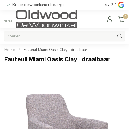
Bij u in de woonkamer bezorgd
Kwaliteit & u
4.7
/5.0
0
MENU
Home
/
Fauteuil Miami Oasis Clay - draaibaar
Fauteuil Miami Oasis Clay - draaibaar