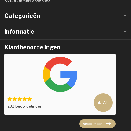
KVK nummer:
65885953
Categorieën
Informatie
Klantbeoordelingen
4.7
/5
232 beoordelingen
Bekijk meer