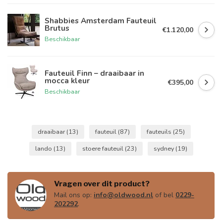
Shabbies Amsterdam Fauteuil
Brutus
€1.120,00
Beschikbaar
Fauteuil Finn – draaibaar in
mocca kleur
€395,00
Beschikbaar
draaibaar
(13)
fauteuil
(87)
fauteuils
(25)
lando
(13)
stoere fauteuil
(23)
sydney
(19)
Vragen over dit product?
Mail ons op:
info@oldwood.nl
of bel
0229-
202292
.