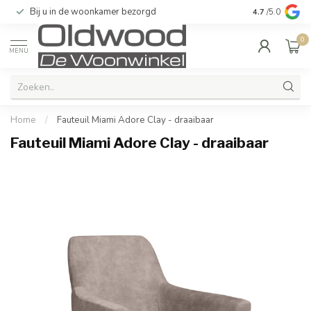
Bij u in de woonkamer bezorgd
Kwaliteit & u
4.7
/5.0
0
MENU
Home
/
Fauteuil Miami Adore Clay - draaibaar
Fauteuil Miami Adore Clay - draaibaar