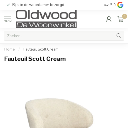
Bij u in de woonkamer bezorgd
Kwaliteit & u
4.7
/5.0
0
MENU
Home
/
Fauteuil Scott Cream
Fauteuil Scott Cream