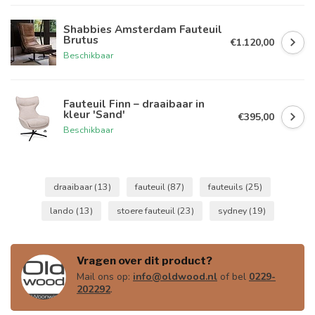
Shabbies Amsterdam Fauteuil
Brutus
€1.120,00
Beschikbaar
Fauteuil Finn – draaibaar in
kleur 'Sand'
€395,00
Beschikbaar
draaibaar
(13)
fauteuil
(87)
fauteuils
(25)
lando
(13)
stoere fauteuil
(23)
sydney
(19)
Vragen over dit product?
Mail ons op:
info@oldwood.nl
of bel
0229-
202292
.