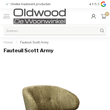
Unieke maatwerk producten
Bij u in de 
4.7
/5.0
0
MENU
Home
/
Fauteuil Scott Army
Fauteuil Scott Army