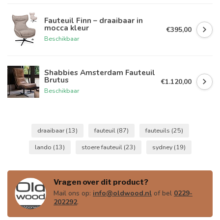
Fauteuil Finn – draaibaar in
mocca kleur
€395,00
Beschikbaar
Shabbies Amsterdam Fauteuil
Brutus
€1.120,00
Beschikbaar
draaibaar
(13)
fauteuil
(87)
fauteuils
(25)
lando
(13)
stoere fauteuil
(23)
sydney
(19)
Vragen over dit product?
Mail ons op:
info@oldwood.nl
of bel
0229-
202292
.