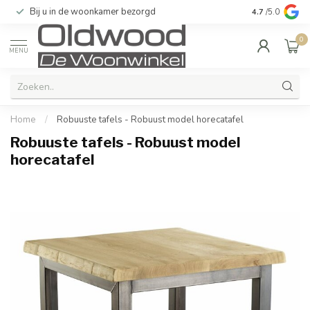
Bij u in de woonkamer bezorgd
Kwaliteit & u
4.7
/5.0
0
MENU
Home
/
Robuuste tafels - Robuust model horecatafel
Robuuste tafels - Robuust model
horecatafel