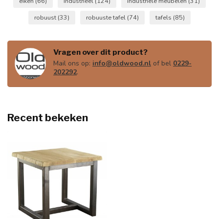
eiken
(66)
Industriëel
(124)
industriële meubelen
(31)
robuust
(33)
robuuste tafel
(74)
tafels
(85)
Vragen over dit product?
Mail ons op:
info@oldwood.nl
of bel
0229-
202292
.
Recent bekeken