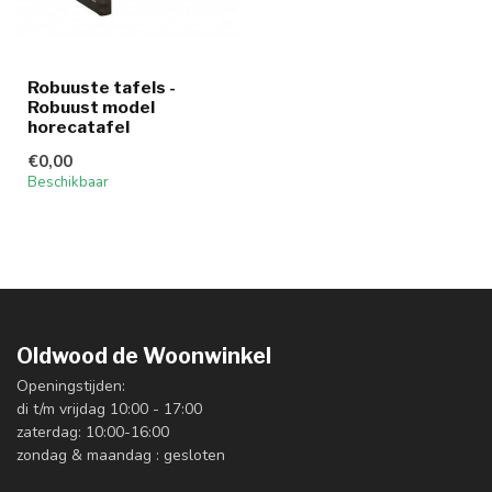
Robuuste tafels -
Robuust model
horecatafel
€0,00
Beschikbaar
Oldwood de Woonwinkel
Openingstijden:
di t/m vrijdag 10:00 - 17:00
zaterdag: 10:00-16:00
zondag & maandag : gesloten