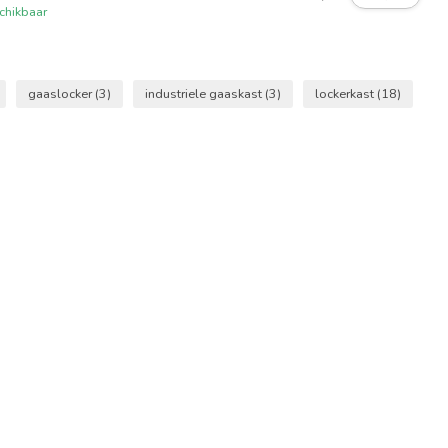
chikbaar
gaaslocker
(3)
industriele gaaskast
(3)
lockerkast
(18)