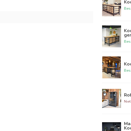
Ko
Bes
Ko
ge
Bes
Ko
Bes
Rob
Niet
Maa
Ko