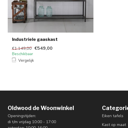
Industriele gaaskast
€549,00
€1.149,00
Beschikbaar
Vergelijk
Oldwood de Woonwinkel
Categori
Openingstijden:
Eiken tafels
di t/m vrijdag 10:00 - 17:00
Kast op maat
zaterdag: 10:00-16:00