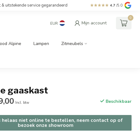
t & uitstekende service gegarandeerd
4.7
/5.0
0
Mijn account
EUR
ood Alpine
Lampen
Zitmeubels
le gaaskast
9,00
Beschikbaar
Incl. btw
s helaas niet online te bestellen, neem contact op of
bezoek onze showroom