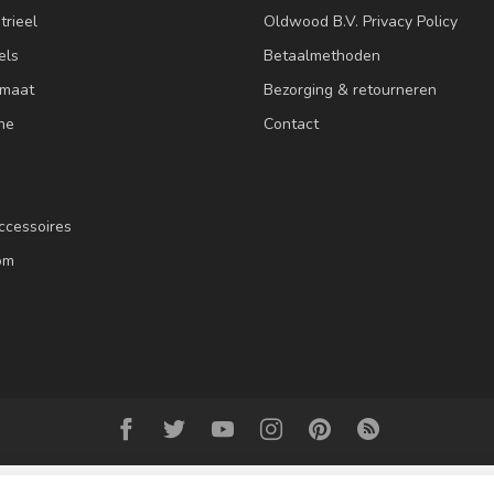
trieel
Oldwood B.V. Privacy Policy
els
Betaalmethoden
 maat
Bezorging & retourneren
ne
Contact
ccessoires
om