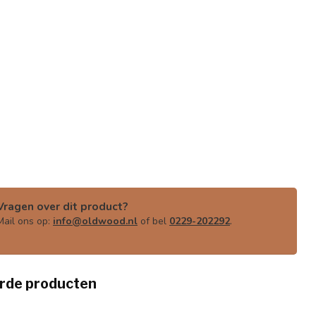
Vragen over dit product?
Mail ons op:
info@oldwood.nl
of bel
0229-202292
.
rde producten