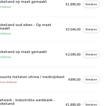
okeiland op maat gemaakt
€1.895,00
Bekijken
chikbaar
okeiland oud eiken - Op maat
maakt
€3.045,00
Bekijken
chikbaar
okeiland op maat gemaakt
€2.095,00
Bekijken
chikbaar
uuste metalen vitrine / medicijnkast
€895,00
Bekijken
 beschikbaar
twerk - Industriële werkbank -
okeiland
€1.895,00
Bekijken