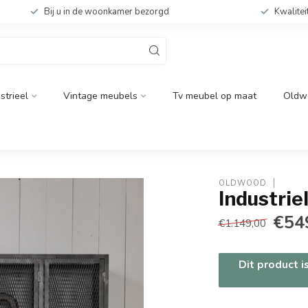
Bij u in de woonkamer bezorgd
Kwalitei
strieel
Vintage meubels
Tv meubel op maat
Oldw
OLDWOOD
Industrie
€54
€1.149,00
Dit product i