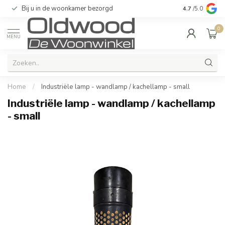
Bij u in de woonkamer bezorgd
Kwaliteit & u
4.7
/5.0
0
MENU
Home
/
Industriële lamp - wandlamp / kachellamp - small
Industriële lamp - wandlamp / kachellamp
- small