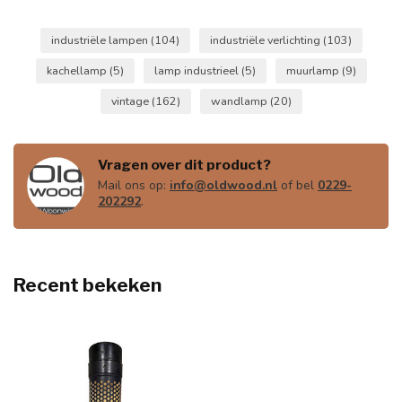
industriële lampen
(104)
industriële verlichting
(103)
kachellamp
(5)
lamp industrieel
(5)
muurlamp
(9)
vintage
(162)
wandlamp
(20)
Vragen over dit product?
Mail ons op:
info@oldwood.nl
of bel
0229-
202292
.
Recent bekeken