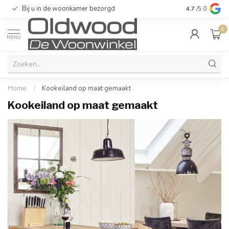
Bij u in de woonkamer bezorgd
Kwaliteit & u
4.7
/5.0
0
MENU
Home
/
Kookeiland op maat gemaakt
Kookeiland op maat gemaakt