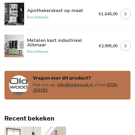
Apothekerskast op maat
€1.645,00
Beschikbaar
Metalen kast industrieel
Alkmaar
€2.995,00
Beschikbaar
Vragen over dit product?
Mail ons op:
info@oldwood.nl
of bel
0229-
202292
.
Recent bekeken