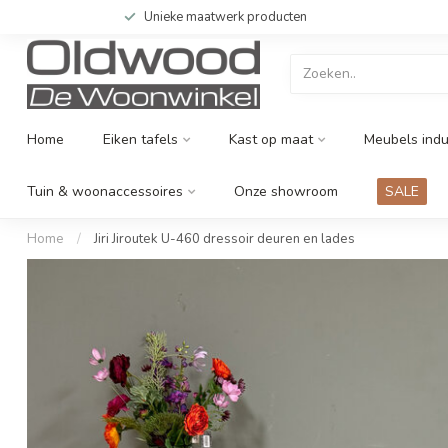
Unieke maatwerk producten
Home
Eiken tafels
Kast op maat
Meubels indu
Tuin & woonaccessoires
Onze showroom
SALE
Home
/
Jiri Jiroutek U-460 dressoir deuren en lades