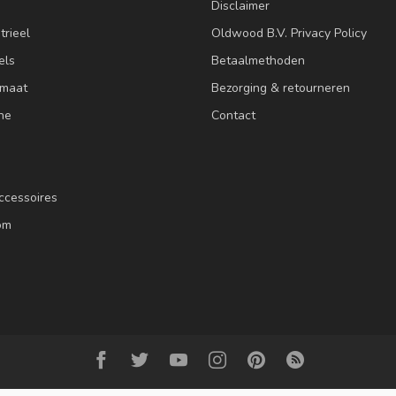
Disclaimer
trieel
Oldwood B.V. Privacy Policy
els
Betaalmethoden
 maat
Bezorging & retourneren
ne
Contact
ccessoires
om