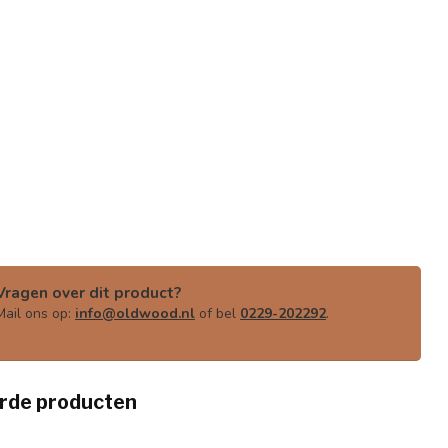
Vragen over dit product?
Mail ons op:
info@oldwood.nl
of bel
0229-202292
.
rde producten