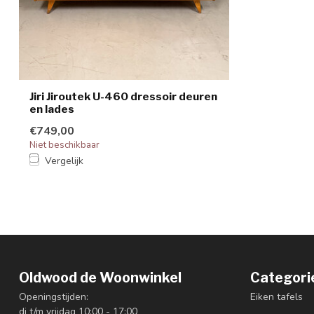
Jiri Jiroutek U-460 dressoir deuren
en lades
€749,00
Niet beschikbaar
Vergelijk
Oldwood de Woonwinkel
Categori
Openingstijden:
Eiken tafels
di t/m vrijdag 10:00 - 17:00