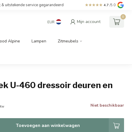
t & uitstekende service gegarandeerd
4.7
/5.0
0
Mijn account
EUR
ood Alpine
Lampen
Zitmeubels
utek U-460 dressoir deuren en
Niet beschikbaar
btw
Toevoegen aan winkelwagen