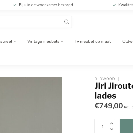
Bij u in de woonkamer bezorgd
Kwalitei
strieel
Vintage meubels
Tv meubel op maat
Oldw
OLDWOOD
Jiri Jiro
lades
€749,00
Incl. 