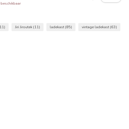
 beschikbaar
11)
Jiri Jiroutek
(11)
ladekast
(85)
vintage ladekast
(63)