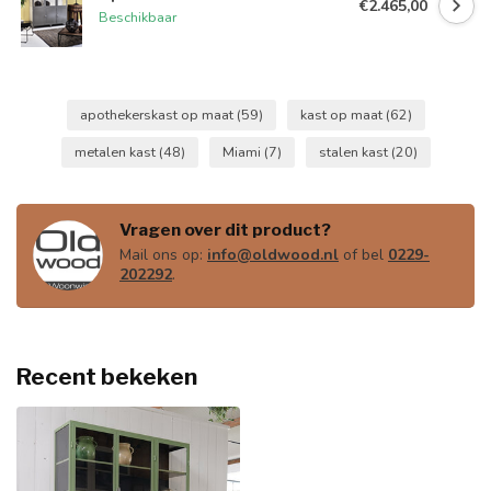
€2.465,00
Beschikbaar
apothekerskast op maat
(59)
kast op maat
(62)
metalen kast
(48)
Miami
(7)
stalen kast
(20)
Vragen over dit product?
Mail ons op:
info@oldwood.nl
of bel
0229-
202292
.
Recent bekeken