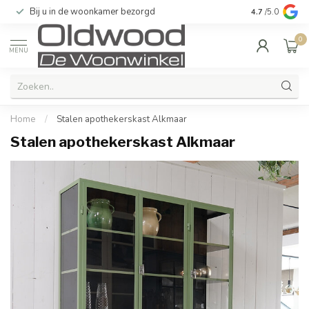
Bij u in de woonkamer bezorgd
Kwaliteit & u
4.7
/5.0
0
MENU
Home
/
Stalen apothekerskast Alkmaar
Stalen apothekerskast Alkmaar