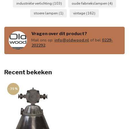
industriële verlichting
(103)
oude fabriekslampen
(4)
stoere lampen
(1)
vintage
(162)
Vragen over dit product?
Mail ons op:
info@oldwood.nl
of bel
0229-
202292
.
Recent bekeken
-35%