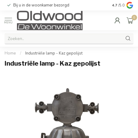
Bij u in de woonkamer bezorgd
Kwaliteit & u
4.7
/5.0
0
MENU
Home
/
Industriële lamp - Kaz gepolijst
Industriële lamp - Kaz gepolijst