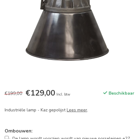
€129,00
€199,00
Beschikbaar
Incl. btw
Industriële lamp - Kaz gepolijst
Lees meer
.
Ombouwen:
De lamp wordt voorzien wordt van nieuwe porseleinen e27