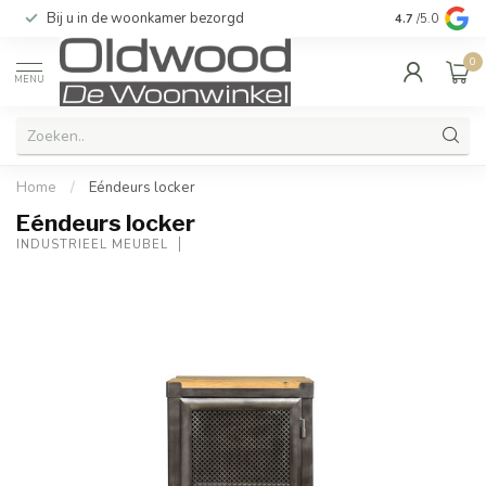
Bij u in de woonkamer bezorgd
Kwaliteit & u
4.7
/5.0
0
MENU
Home
/
Eéndeurs locker
Eéndeurs locker
INDUSTRIEEL MEUBEL