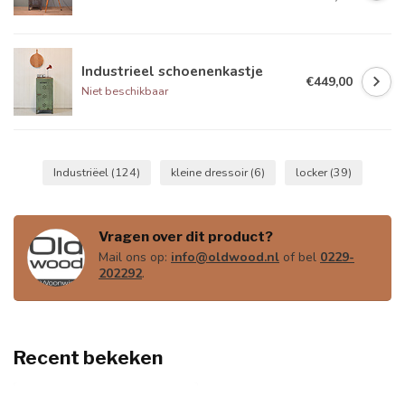
Industrieel schoenenkastje
€449,00
Niet beschikbaar
Industriëel
(124)
kleine dressoir
(6)
locker
(39)
Vragen over dit product?
Mail ons op:
info@oldwood.nl
of bel
0229-
202292
.
Recent bekeken