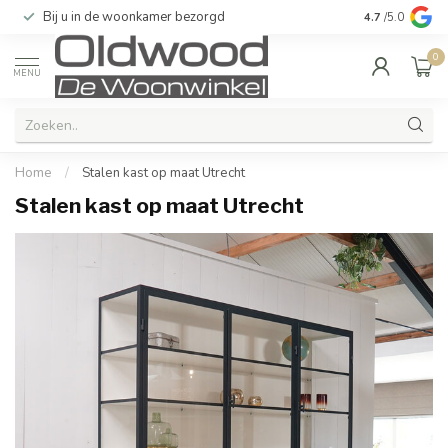
Bij u in de woonkamer bezorgd
Kwaliteit & u
4.7
/5.0
0
MENU
Home
/
Stalen kast op maat Utrecht
Stalen kast op maat Utrecht