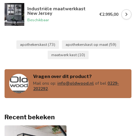
Industriële maatwerkkast
New Jersey
€2.995,00
Beschikbaar
apothekerskast
(73)
apothekerskast op maat
(59)
maatwerk kast
(10)
Vragen over dit product?
Mail ons op:
info@oldwood.nl
of bel
0229-
202292
.
Recent bekeken