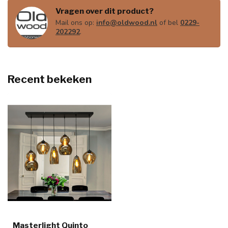
Vragen over dit product?
Mail ons op:
info@oldwood.nl
of bel
0229-
202292
.
Recent bekeken
Masterlight Quinto