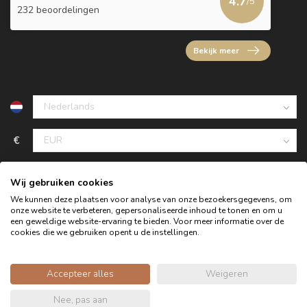
4.7
/5
232 beoordelingen
Bekijk meer
€
Wij gebruiken cookies
We kunnen deze plaatsen voor analyse van onze bezoekersgegevens, om
onze website te verbeteren, gepersonaliseerde inhoud te tonen en om u
een geweldige website-ervaring te bieden. Voor meer informatie over de
cookies die we gebruiken opent u de instellingen.
Accepteer alles
Weigeren
© Copyright 2026 Oldwood de Woonwinkel - Powered by
Nee, pas aan
webshop-service.nl