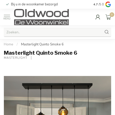
Bij u in de woonkamer bezorgd
Kwaliteit & u
4.7
/5.0
0
MENU
Home
/
Masterlight Quinto Smoke 6
Masterlight Quinto Smoke 6
MASTERLIGHT 