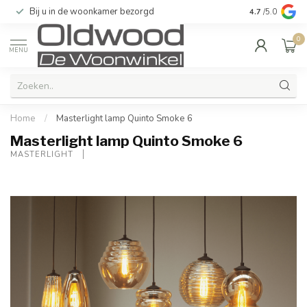
Bij u in de woonkamer bezorgd
Kwaliteit & u
4.7
/5.0
0
MENU
Home
/
Masterlight lamp Quinto Smoke 6
Masterlight lamp Quinto Smoke 6
MASTERLIGHT 