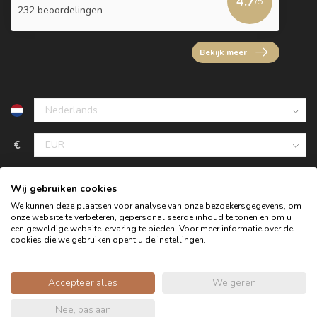
4.7
/5
232 beoordelingen
Bekijk meer
€
Wij gebruiken cookies
We kunnen deze plaatsen voor analyse van onze bezoekersgegevens, om
onze website te verbeteren, gepersonaliseerde inhoud te tonen en om u
een geweldige website-ervaring te bieden. Voor meer informatie over de
cookies die we gebruiken opent u de instellingen.
Accepteer alles
Weigeren
© Copyright 2026 Oldwood de Woonwinkel - Powered by
Nee, pas aan
webshop-service.nl