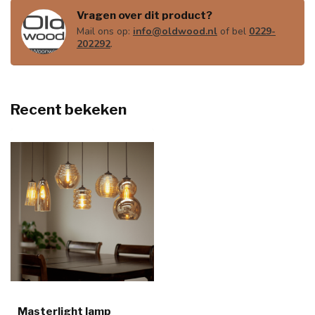
Vragen over dit product?
Mail ons op:
info@oldwood.nl
of bel
0229-
202292
.
Recent bekeken
Masterlight lamp