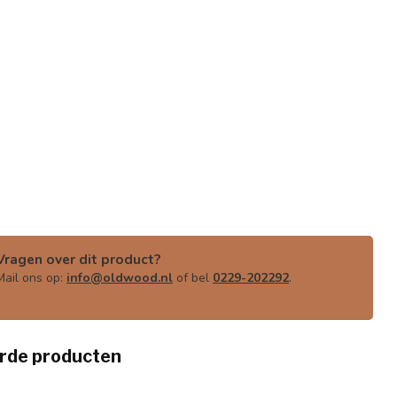
Vragen over dit product?
Mail ons op:
info@oldwood.nl
of bel
0229-202292
.
rde producten