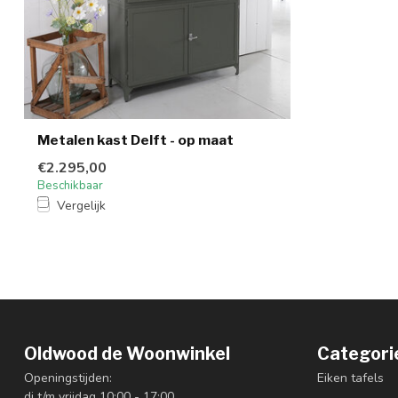
Metalen kast Delft - op maat
€2.295,00
Beschikbaar
Vergelijk
Oldwood de Woonwinkel
Categori
Openingstijden:
Eiken tafels
di t/m vrijdag 10:00 - 17:00