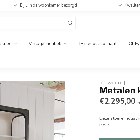
Bij u in de woonkamer bezorgd
Kwalitei
strieel
Vintage meubels
Tv meubel op maat
Oldw
OLDWOOD
Metalen k
€2.295,00
In
Deze stoere industr
meer
.