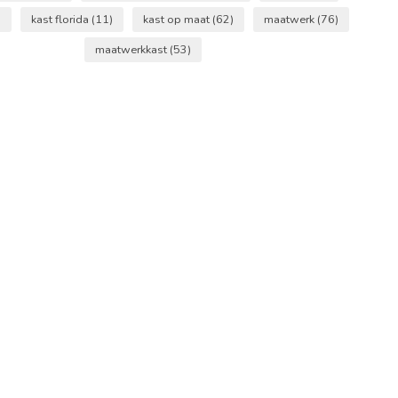
)
kast florida
(11)
kast op maat
(62)
maatwerk
(76)
maatwerkkast
(53)