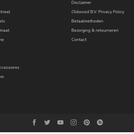
Disclaimer
trieel
Oldwood B.V. Privacy Policy
els
Betaalmethoden
 maat
Bezorging & retourneren
ne
Contact
ccessoires
om