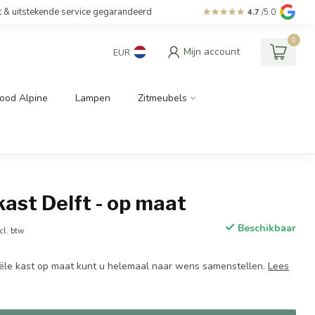
t & uitstekende service gegarandeerd
4.7
/5.0
0
Mijn account
EUR
ood Alpine
Lampen
Zitmeubels
ast Delft - op maat
Beschikbaar
cl. btw
iële kast op maat kunt u helemaal naar wens samenstellen.
Lees