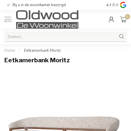
Bij u in de woonkamer bezorgd
Kwaliteit & u
4.7
/5.0
0
MENU
Home
/
Eetkamerbank Moritz
Eetkamerbank Moritz