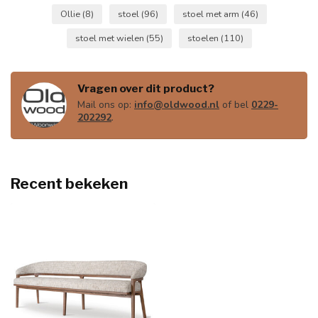
Ollie
(8)
stoel
(96)
stoel met arm
(46)
stoel met wielen
(55)
stoelen
(110)
Vragen over dit product?
Mail ons op:
info@oldwood.nl
of bel
0229-
202292
.
Recent bekeken