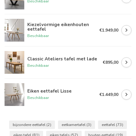
Beschikbaar
Kiezelvormige eikenhouten
eettafel
€1.949,00
Beschikbaar
Classic Ateliers tafel met lade
€895,00
Beschikbaar
Eiken eettafel Lisse
€1.449,00
Beschikbaar
bijzondere eettafel
(2)
eetkamertafel
(3)
eettafel
(73)
eiken tafel
(81)
eiken tafels
(57)
houten eettafel
(19)