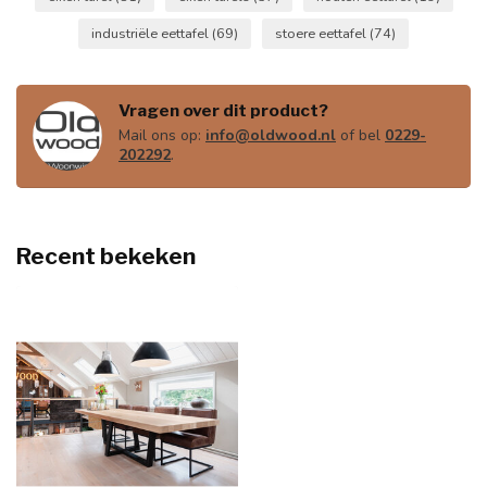
industriële eettafel
(69)
stoere eettafel
(74)
Vragen over dit product?
Mail ons op:
info@oldwood.nl
of bel
0229-
202292
.
Recent bekeken