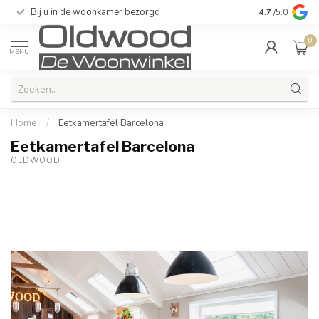
Bij u in de woonkamer bezorgd
Kwaliteit & u
4.7
/5.0
0
MENU
Home
/
Eetkamertafel Barcelona
Eetkamertafel Barcelona
OLDWOOD