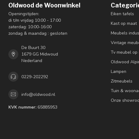
Oldwood de Woonwinkel
Categori
Openingstijden:
Eiken tafels
di t/m vrijdag 10:00 - 17:00
Kast op maat
zaterdag: 10:00-16:00
Meubels indus
zondag & maandag : gesloten
Vintage meub
De Buurt 30
Tv meubel op
1679 GG Midwoud
Nederland
Oldwood Alpi
Lampen
0229-202292
Zitmeubels
Tuin & woona
info@oldwood.nl
Onze showro
KVK nummer:
65885953