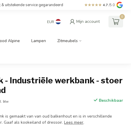
t & uitstekende service gegarandeerd
4.7
/5.0
0
Mijn account
EUR
ood Alpine
Lampen
Zitmeubels
- Industriële werkbank - stoer
nd
Beschikbaar
l. btw
k is gemaakt van van oud balkenhout en is in verschillende
r. Gaaf als kookeiland of dressoir.
Lees meer
.