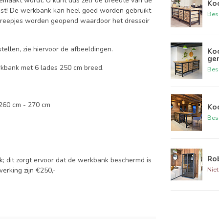
gemaakt wordt. U kunt dus zelf de breedte van de
Ko
past! De werkbank kan heel goed worden gebruikt
Bes
dgreepjes worden geopend waardoor het dressoir
tellen, zie hiervoor de afbeeldingen.
Ko
ge
rkbank met 6 lades 250 cm breed.
Bes
 260 cm - 270 cm
Ko
Bes
Rob
 dit zorgt ervoor dat de werkbank beschermd is
Niet
erking zijn €250,-