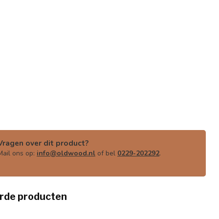
Vragen over dit product?
Mail ons op:
info@oldwood.nl
of bel
0229-202292
.
rde producten