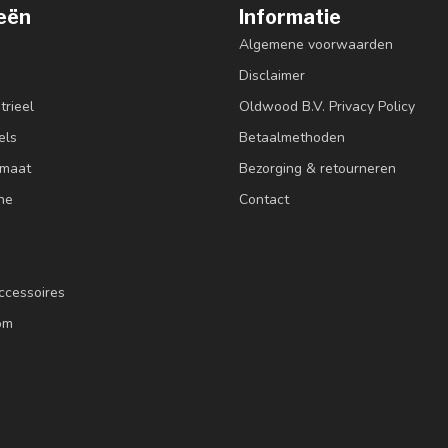
eën
Informatie
Algemene voorwaarden
Disclaimer
trieel
Oldwood B.V. Privacy Policy
els
Betaalmethoden
 maat
Bezorging & retourneren
ne
Contact
ccessoires
om