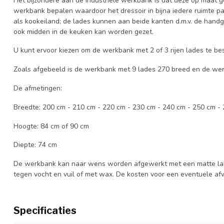
Het bijzondere aan de industriële werkbank is dat deze op maat 
werkbank bepalen waardoor het dressoir in bijna iedere ruimte 
als kookeiland; de lades kunnen aan beide kanten d.m.v. de han
ook midden in de keuken kan worden gezet.
U kunt ervoor kiezen om de werkbank met 2 of 3 rijen lades te bes
Zoals afgebeeld is de werkbank met 9 lades 270 breed en de we
De afmetingen:
Breedte: 200 cm - 210 cm - 220 cm - 230 cm - 240 cm - 250 cm -
Hoogte: 84 cm of 90 cm
Diepte: 74 cm
De werkbank kan naar wens worden afgewerkt met een matte lak;
tegen vocht en vuil of met wax. De kosten voor een eventuele afw
Specificaties