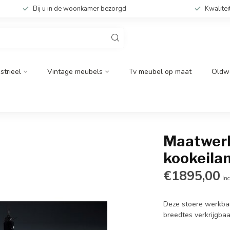
Bij u in de woonkamer bezorgd
Kwalitei
strieel
Vintage meubels
Tv meubel op maat
Oldw
Maatwerk 
kookeila
€1895,00
Inc
Deze stoere werkban
breedtes verkrijgbaa