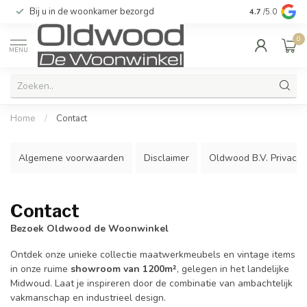
Bij u in de woonkamer bezorgd
Kwaliteit & u
4.7
/5.0
0
MENU
Home
/
Contact
Algemene voorwaarden
Disclaimer
Oldwood B.V. Privacy 
Contact
Bezoek Oldwood de Woonwinkel
Ontdek onze unieke collectie maatwerkmeubels en vintage items
in onze ruime
showroom van 1200m²
, gelegen in het landelijke
Midwoud. Laat je inspireren door de combinatie van ambachtelijk
vakmanschap en industrieel design.