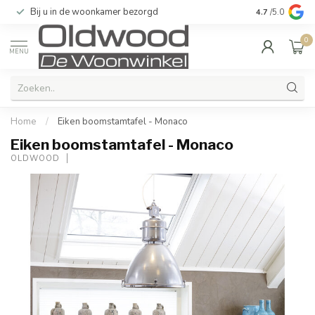
Bij u in de woonkamer bezorgd
Kwaliteit & u
4.7
/5.0
0
MENU
Home
/
Eiken boomstamtafel - Monaco
Eiken boomstamtafel - Monaco
OLDWOOD