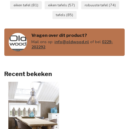
eiken tafel
(81)
eiken tafels
(57)
robuuste tafel
(74)
tafels
(85)
Vragen over dit product?
Mail ons op:
info@oldwood.nl
of bel
0229-
202292
.
Recent bekeken