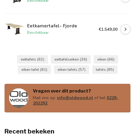
Beschikbaar
Eetkamertafel- Fjorde
€1.549,00
Beschikbaar
eettafels
(63)
eettafelseiken
(36)
eiken
(66)
eiken tafel
(81)
eiken tafels
(57)
tafels
(85)
Vragen over dit product?
Mail ons op:
info@oldwood.nl
of bel
0229-
202292
.
Recent bekeken