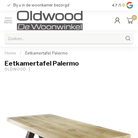
Bij u in de woonkamer bezorgd
Kwaliteit & u
4.7
/5.0
0
MENU
Home
/
Eetkamertafel Palermo
Eetkamertafel Palermo
OLDWOOD