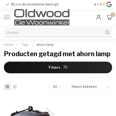
Bij u in de woonkamer bezorgd
Kwaliteit & u
4.7
/5.0
0
MENU
Home
/
Tags
/
ahorn lamp
Producten getagd met ahorn lamp
Filters