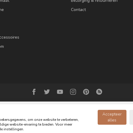
 maat
Bezorging & retourneren
ne
Contact
ccessoires
om
Accepteer
ekersgegevens, om onze website te verbeteren,
alles
dige website-ervaring te bieden. Voor meer
© Copyright 2026 Oldwood de Woonwinkel - Powered by
webshop-service.n
e instellingen.