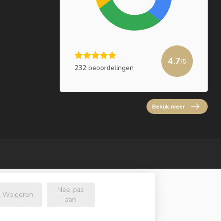
4.7
/5
232 beoordelingen
Bekijk meer
Nee, pas
Weigeren
aan
l