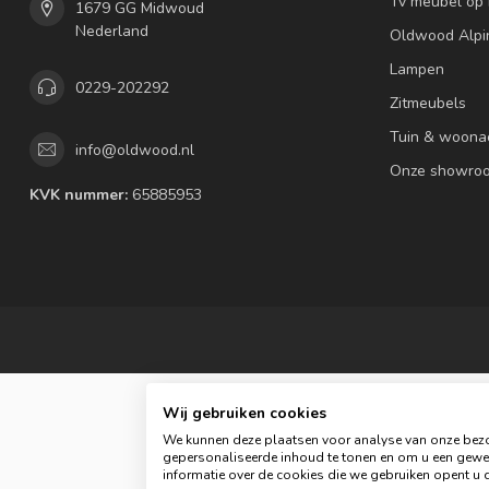
Tv meubel op
1679 GG Midwoud
Nederland
Oldwood Alpi
Lampen
0229-202292
Zitmeubels
Tuin & woona
info@oldwood.nl
Onze showro
KVK nummer:
65885953
Wij gebruiken cookies
We kunnen deze plaatsen voor analyse van onze bezo
gepersonaliseerde inhoud te tonen en om u een gewel
informatie over de cookies die we gebruiken opent u d