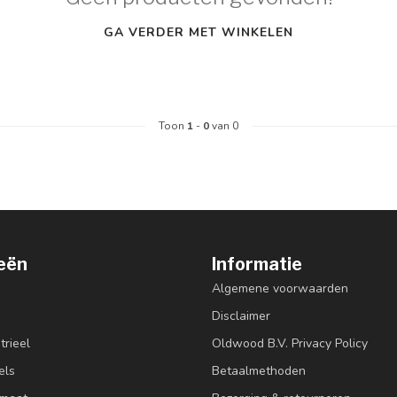
GA VERDER MET WINKELEN
Toon
1
-
0
van 0
eën
Informatie
Algemene voorwaarden
Disclaimer
trieel
Oldwood B.V. Privacy Policy
els
Betaalmethoden