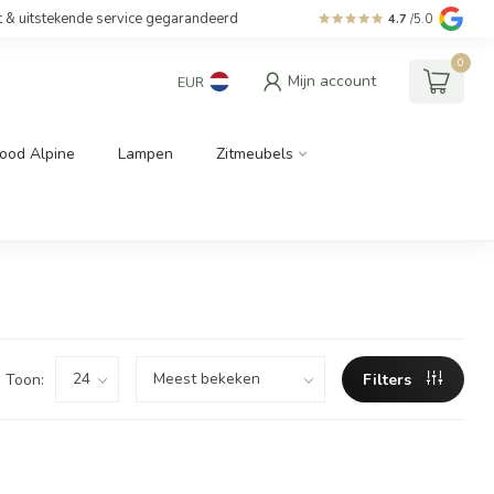
t & uitstekende service gegarandeerd
4.7
/5.0
0
Mijn account
EUR
ood Alpine
Lampen
Zitmeubels
Toon:
Filters