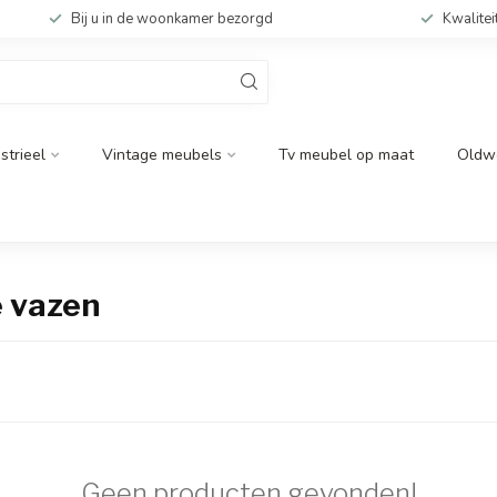
Bij u in de woonkamer bezorgd
Kwalitei
strieel
Vintage meubels
Tv meubel op maat
Oldw
 vazen
Geen producten gevonden!