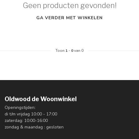
Geen producten gevonden!
GA VERDER MET WINKELEN
Toon
1
-
0
van 0
Oldwood de Woonwinkel
Openingstijden:
di t/m vrijdag 10:00 - 17:00
zaterdag: 10:00-16:00
zondag & maandag : gesloten