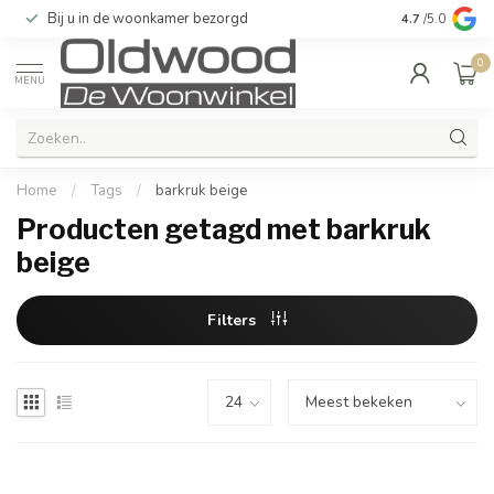
Bij u in de woonkamer bezorgd
Kwaliteit & u
4.7
/5.0
0
MENU
Home
/
Tags
/
barkruk beige
Producten getagd met barkruk
beige
Filters