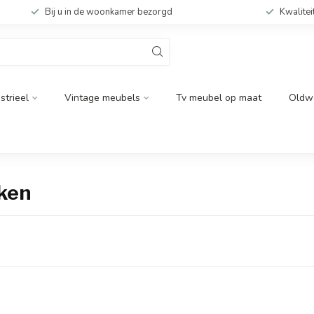
Bij u in de woonkamer bezorgd
Kwalitei
strieel
Vintage meubels
Tv meubel op maat
Oldw
ken