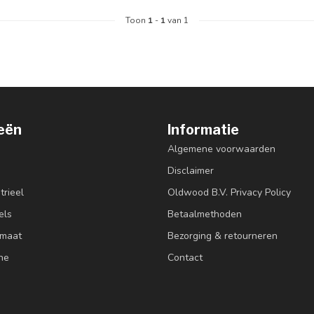
Toon
1
-
1
van 1
eën
Informatie
Algemene voorwaarden
Disclaimer
trieel
Oldwood B.V. Privacy Policy
els
Betaalmethoden
 maat
Bezorging & retourneren
ne
Contact