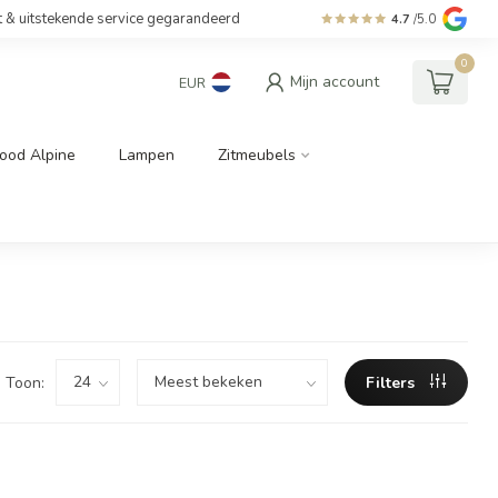
t & uitstekende service gegarandeerd
4.7
/5.0
0
Mijn account
EUR
ood Alpine
Lampen
Zitmeubels
Toon:
Filters