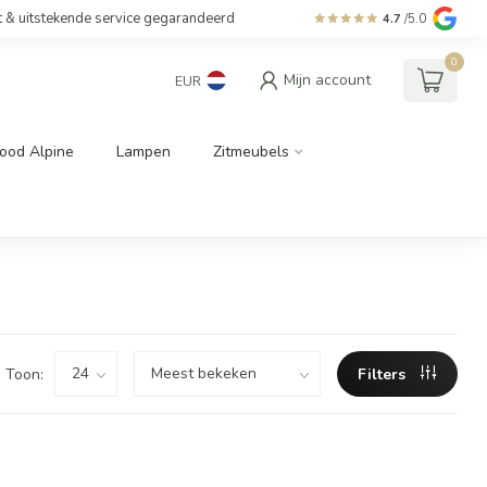
t & uitstekende service gegarandeerd
4.7
/5.0
0
Mijn account
EUR
ood Alpine
Lampen
Zitmeubels
Toon:
Filters