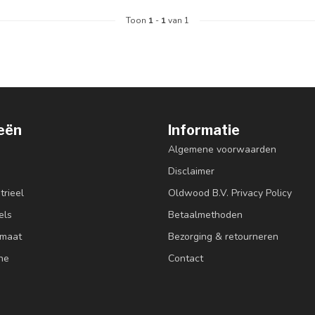
Toon
1
-
1
van 1
eën
Informatie
Algemene voorwaarden
Disclaimer
trieel
Oldwood B.V. Privacy Policy
els
Betaalmethoden
 maat
Bezorging & retourneren
ne
Contact