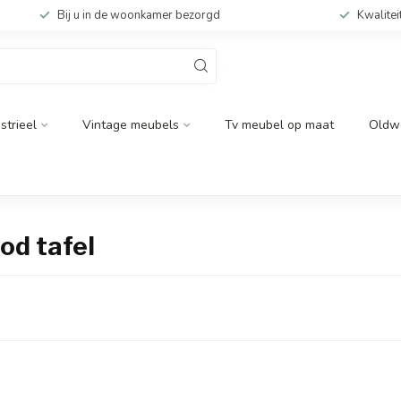
Bij u in de woonkamer bezorgd
Kwalitei
strieel
Vintage meubels
Tv meubel op maat
Oldw
od tafel