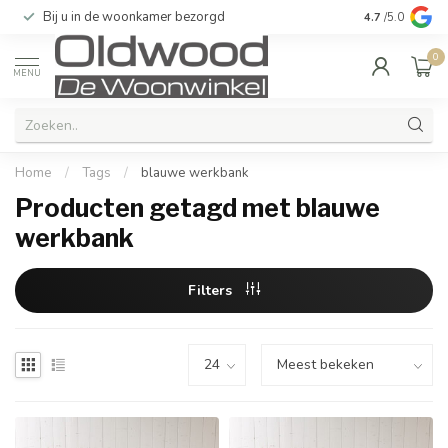
Bij u in de woonkamer bezorgd
Kwaliteit & u
4.7
/5.0
0
MENU
Home
/
Tags
/
blauwe werkbank
Producten getagd met blauwe
werkbank
Filters