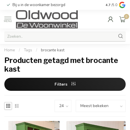
Bij u in de woonkamer bezorgd
Kwaliteit & u
4.7
/5.0
0
MENU
Home
/
Tags
/
brocante kast
Producten getagd met brocante
kast
Filters