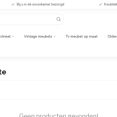
Bij u in de woonkamer bezorgd
Kwalitei
strieel
Vintage meubels
Tv meubel op maat
Oldw
te
Geen producten gevonden!