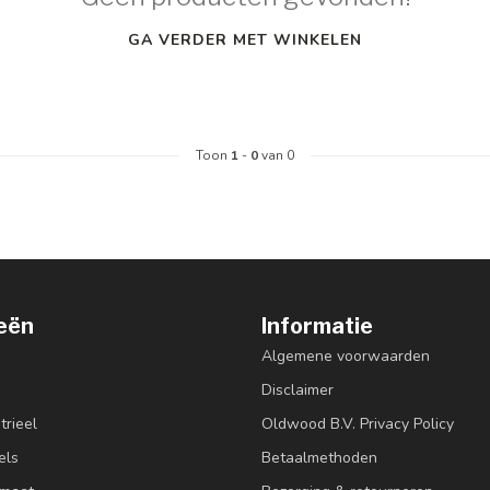
GA VERDER MET WINKELEN
Toon
1
-
0
van 0
eën
Informatie
Algemene voorwaarden
Disclaimer
trieel
Oldwood B.V. Privacy Policy
els
Betaalmethoden