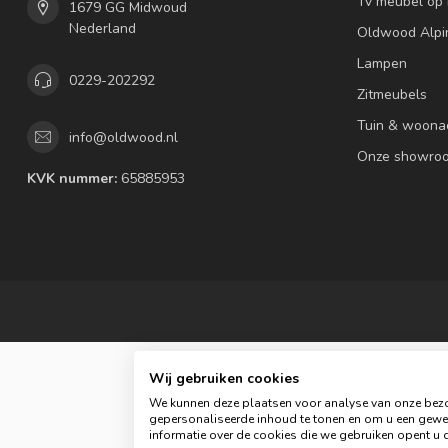
Tv meubel op
1679 GG Midwoud
Nederland
Oldwood Alpi
Lampen
0229-202292
Zitmeubels
Tuin & woona
info@oldwood.nl
Onze showro
KVK nummer:
65885953
Wij gebruiken cookies
We kunnen deze plaatsen voor analyse van onze bezo
gepersonaliseerde inhoud te tonen en om u een gewel
informatie over de cookies die we gebruiken opent u d