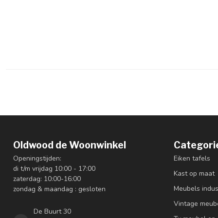
Oldwood de Woonwinkel
Categori
Openingstijden:
Eiken tafels
di t/m vrijdag 10:00 - 17:00
Kast op maat
zaterdag: 10:00-16:00
Meubels indus
zondag & maandag : gesloten
Vintage meub
De Buurt 30