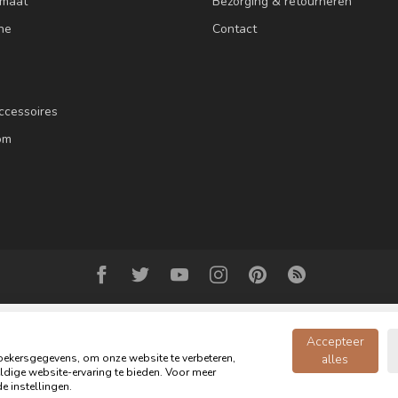
 maat
Bezorging & retourneren
ne
Contact
ccessoires
om
Accepteer
ekersgegevens, om onze website te verbeteren,
alles
dige website-ervaring te bieden. Voor meer
© Copyright 2026 Oldwood de Woonwinkel - Powered by
webshop-service.n
e instellingen.