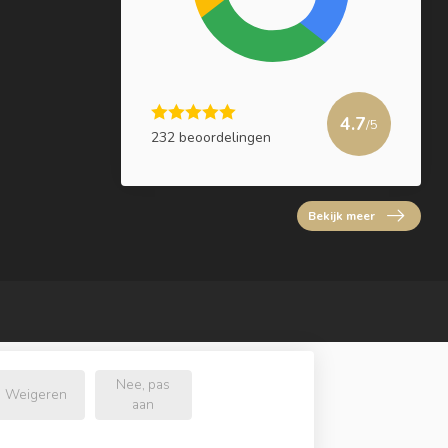
4.7
/5
232 beoordelingen
Bekijk meer
Nee, pas
Weigeren
aan
l