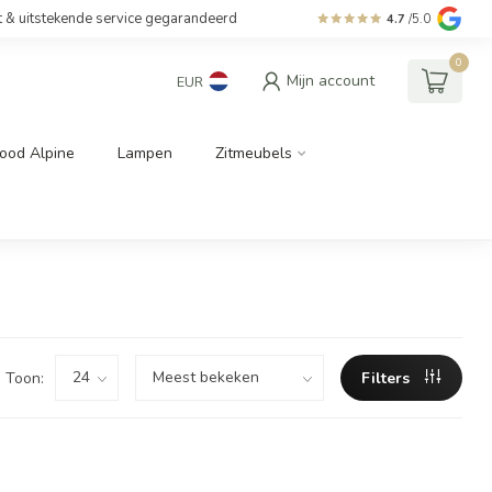
t & uitstekende service gegarandeerd
4.7
/5.0
0
Mijn account
EUR
ood Alpine
Lampen
Zitmeubels
Toon:
Filters