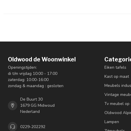
Oldwood de Woonwinkel
Categori
Openingstijden:
Eiken tafels
di t/m vrijdag 10:00 - 17:00
Kast op maat
zaterdag: 10:00-16:00
Meubels indus
zondag & maandag : gesloten
Vintage meub
De Buurt 30
Tv meubel op
1679 GG Midwoud
Nederland
Oldwood Alpi
Lampen
0229-202292
Zitmeubels