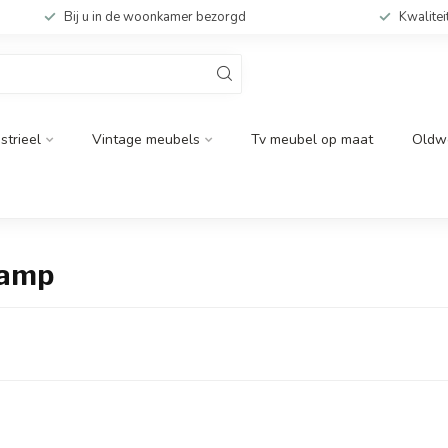
Bij u in de woonkamer bezorgd
Kwalitei
strieel
Vintage meubels
Tv meubel op maat
Oldw
lamp