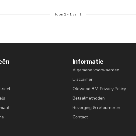
Toon
1
-
1
van 1
eën
Informatie
Algemene voorwaarden
Disclaimer
trieel
Oldwood B.V. Privacy Policy
els
Betaalmethoden
 maat
Bezorging & retourneren
ne
Contact