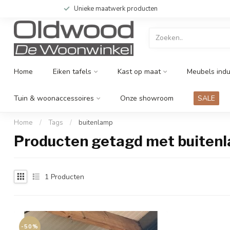
Unieke maatwerk producten
Home
Eiken tafels
Kast op maat
Meubels indu
Tuin & woonaccessoires
Onze showroom
SALE
Home
/
Tags
/
buitenlamp
Producten getagd met buiten
1
Producten
-50%