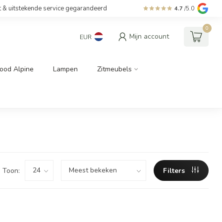
t & uitstekende service gegarandeerd
4.7
/5.0
0
Mijn account
EUR
ood Alpine
Lampen
Zitmeubels
Toon:
Filters