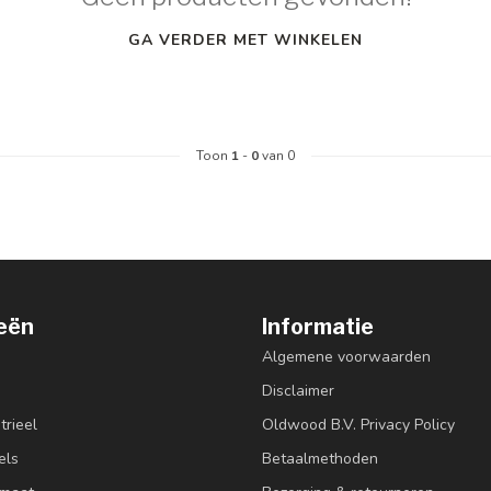
GA VERDER MET WINKELEN
Toon
1
-
0
van 0
eën
Informatie
Algemene voorwaarden
Disclaimer
trieel
Oldwood B.V. Privacy Policy
els
Betaalmethoden