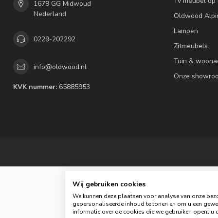
Tv meubel op
1679 GG Midwoud
Nederland
Oldwood Alpi
Lampen
0229-202292
Zitmeubels
Tuin & woona
info@oldwood.nl
Onze showro
KVK nummer:
65885953
Wij gebruiken cookies
We kunnen deze plaatsen voor analyse van onze bezo
gepersonaliseerde inhoud te tonen en om u een gewel
informatie over de cookies die we gebruiken opent u d