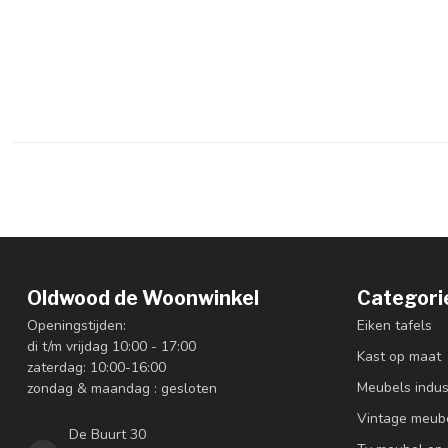
Oldwood de Woonwinkel
Categori
Openingstijden:
Eiken tafels
di t/m vrijdag 10:00 - 17:00
Kast op maat
zaterdag: 10:00-16:00
Meubels indus
zondag & maandag : gesloten
Vintage meub
De Buurt 30