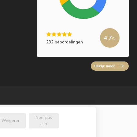
4.7
/5
232 beoordelingen
Bekijk meer
Nee, pas
Weigeren
aan
l