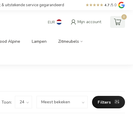
t & uitstekende service gegarandeerd
4.7
/5.0
0
Mijn account
EUR
ood Alpine
Lampen
Zitmeubels
Toon:
Filters