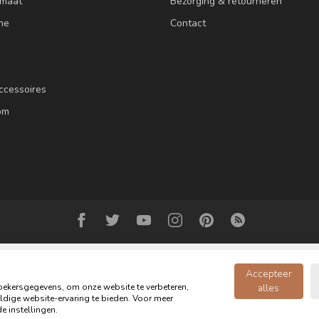
 maat
Bezorging & retourneren
ne
Contact
ccessoires
om
Accepteer
ekersgegevens, om onze website te verbeteren,
alles
dige website-ervaring te bieden. Voor meer
© Copyright 2026 Oldwood de Woonwinkel - Powered by
webshop-service.n
e instellingen.