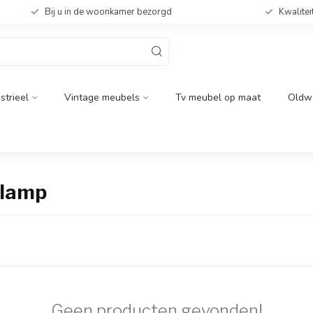
Bij u in de woonkamer bezorgd
Kwalitei
strieel
Vintage meubels
Tv meubel op maat
Oldw
 lamp
Geen producten gevonden!