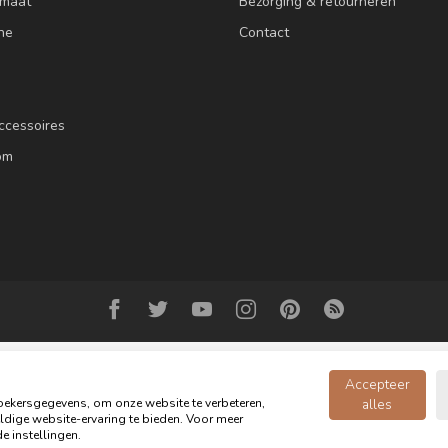
 maat
Bezorging & retourneren
ne
Contact
ccessoires
om
Accepteer
ekersgegevens, om onze website te verbeteren,
alles
dige website-ervaring te bieden. Voor meer
© Copyright 2026 Oldwood de Woonwinkel - Powered by
webshop-service.n
e instellingen.