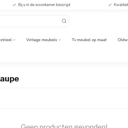
Bij u in de woonkamer bezorgd
Kwalitei
strieel
Vintage meubels
Tv meubel op maat
Oldw
taupe
Geen producten gevonden!