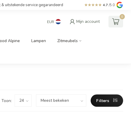
t & uitstekende service gegarandeerd
4.7
/5.0
0
Mijn account
EUR
ood Alpine
Lampen
Zitmeubels
Toon:
Filters