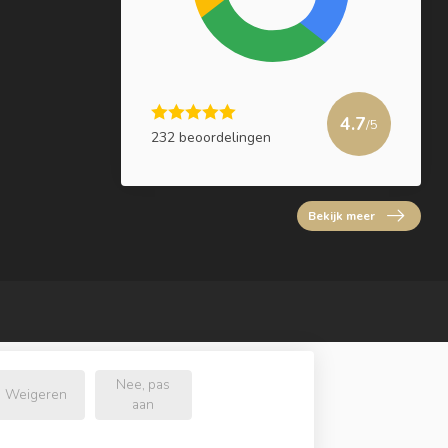
4.7
/5
232 beoordelingen
Bekijk meer
Nee, pas
Weigeren
aan
l