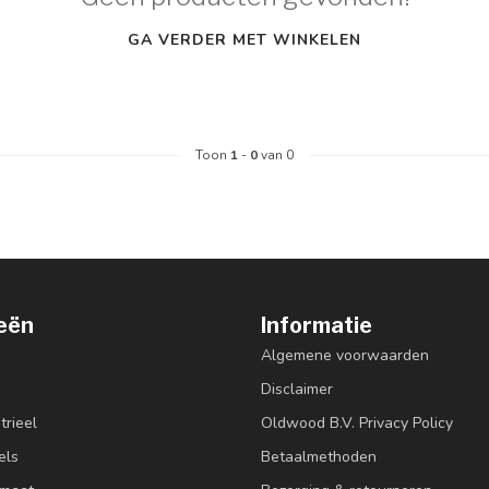
GA VERDER MET WINKELEN
Toon
1
-
0
van 0
eën
Informatie
Algemene voorwaarden
Disclaimer
trieel
Oldwood B.V. Privacy Policy
els
Betaalmethoden