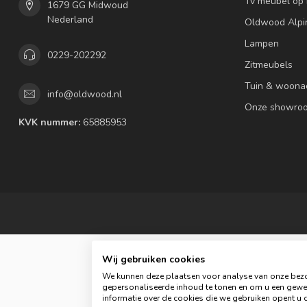
Tv meubel op
1679 GG Midwoud
Nederland
Oldwood Alpi
Lampen
0229-202292
Zitmeubels
Tuin & woona
info@oldwood.nl
Onze showro
KVK nummer:
65885953
Wij gebruiken cookies
We kunnen deze plaatsen voor analyse van onze bezo
gepersonaliseerde inhoud te tonen en om u een gewel
informatie over de cookies die we gebruiken opent u d