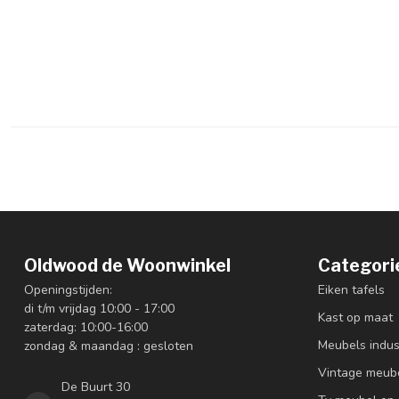
Oldwood de Woonwinkel
Categori
Openingstijden:
Eiken tafels
di t/m vrijdag 10:00 - 17:00
Kast op maat
zaterdag: 10:00-16:00
Meubels indus
zondag & maandag : gesloten
Vintage meub
De Buurt 30