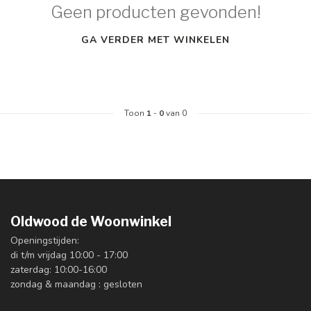
Geen producten gevonden!
GA VERDER MET WINKELEN
Toon
1
-
0
van 0
Oldwood de Woonwinkel
Openingstijden:
di t/m vrijdag 10:00 - 17:00
zaterdag: 10:00-16:00
zondag & maandag : gesloten