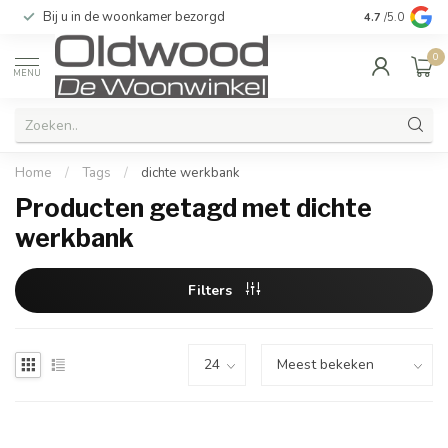
Bij u in de woonkamer bezorgd
Kwaliteit & u
4.7
/5.0
0
MENU
Home
/
Tags
/
dichte werkbank
Producten getagd met dichte
werkbank
Filters