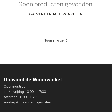
Geen producten gevonden!
GA VERDER MET WINKELEN
Toon
1
-
0
van 0
Oldwood de Woonwinkel
Openingstijden:
di t/m vrijdag 10:00 - 17:00
zaterdag: 10:00-16:00
zondag & maandag : gesloten