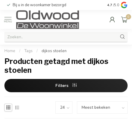
Bij u in de woonkamer bezorgd
Kwaliteit & u
4.7
/5.0
0
MENU
Home
/
Tags
/
dijkos stoelen
Producten getagd met dijkos
stoelen
Filters