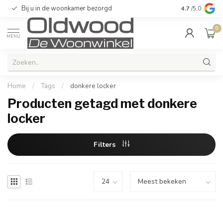
Bij u in de woonkamer bezorgd
Kwaliteit & u
4.7
/5.0
0
MENU
Home
/
Tags
/
donkere locker
Producten getagd met donkere
locker
Filters