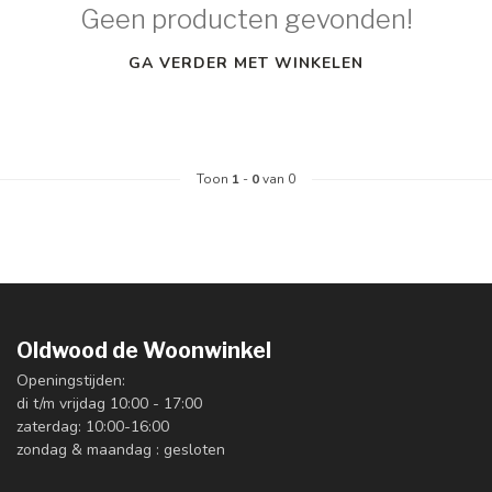
Geen producten gevonden!
GA VERDER MET WINKELEN
Toon
1
-
0
van 0
Oldwood de Woonwinkel
Openingstijden:
di t/m vrijdag 10:00 - 17:00
zaterdag: 10:00-16:00
zondag & maandag : gesloten