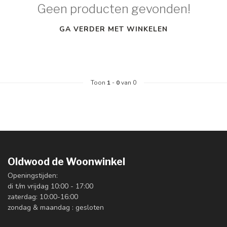
Geen producten gevonden!
GA VERDER MET WINKELEN
Toon
1
-
0
van 0
Oldwood de Woonwinkel
Openingstijden:
di t/m vrijdag 10:00 - 17:00
zaterdag: 10:00-16:00
zondag & maandag : gesloten