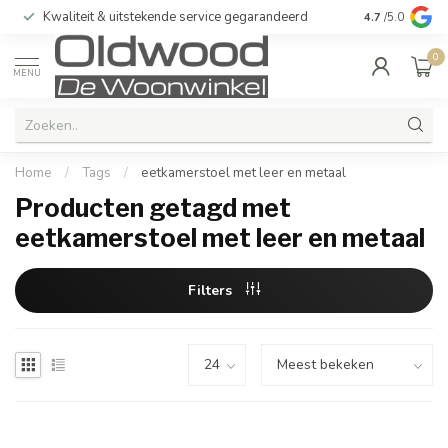
Kwaliteit & uitstekende service gegarandeerd
4.7
/5.0
0
MENU
Home
/
Tags
/
eetkamerstoel met leer en metaal
Producten getagd met
eetkamerstoel met leer en metaal
Filters