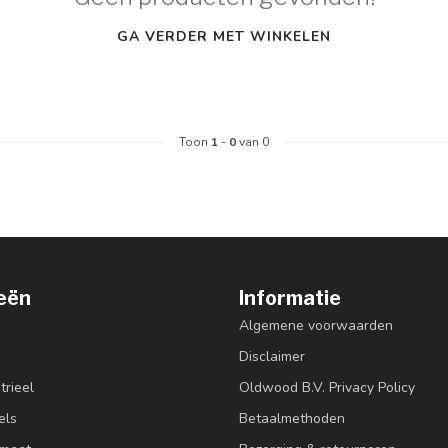
GA VERDER MET WINKELEN
Toon
1
-
0
van 0
eën
Informatie
Algemene voorwaarden
Disclaimer
trieel
Oldwood B.V. Privacy Policy
els
Betaalmethoden