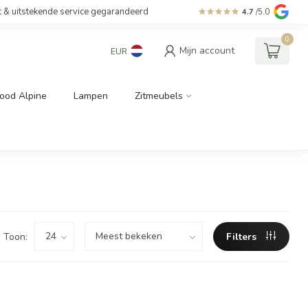
t & uitstekende service gegarandeerd
4.7
/5.0
0
Mijn account
EUR
ood Alpine
Lampen
Zitmeubels
Toon:
Filters