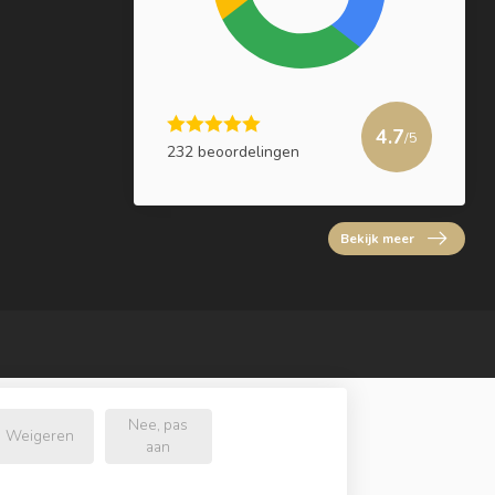
4.7
/5
232 beoordelingen
Bekijk meer
Nee, pas
Weigeren
aan
l