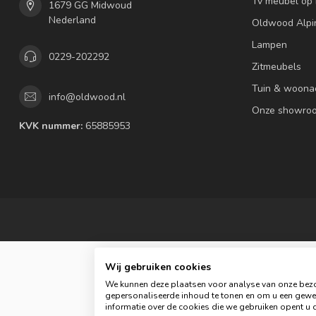
Tv meubel op
1679 GG Midwoud
Nederland
Oldwood Alpi
Lampen
0229-202292
Zitmeubels
Tuin & woona
info@oldwood.nl
Onze showro
KVK nummer:
65885953
Wij gebruiken cookies
We kunnen deze plaatsen voor analyse van onze bezo
gepersonaliseerde inhoud te tonen en om u een gewel
informatie over de cookies die we gebruiken opent u d