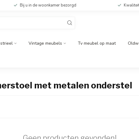
Bij u in de woonkamer bezorgd
Kwalitei
strieel
Vintage meubels
Tv meubel op maat
Oldw
erstoel met metalen onderstel
Geen producten gevonden!