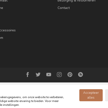
 maat
Bezorging & retourneren
ne
Contact
ccessoires
om
Accepteer
ekersgegevens, om onze website te verbeteren,
alles
dige website-ervaring te bieden. Voor meer
© Copyright 2026 Oldwood de Woonwinkel - Powered by
webshop-service.n
e instellingen.