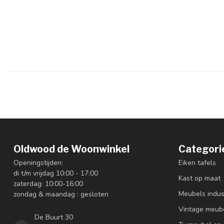
Oldwood de Woonwinkel
Categori
Openingstijden:
Eiken tafels
di t/m vrijdag 10:00 - 17:00
Kast op maat
zaterdag: 10:00-16:00
Meubels indus
zondag & maandag : gesloten
Vintage meub
De Buurt 30